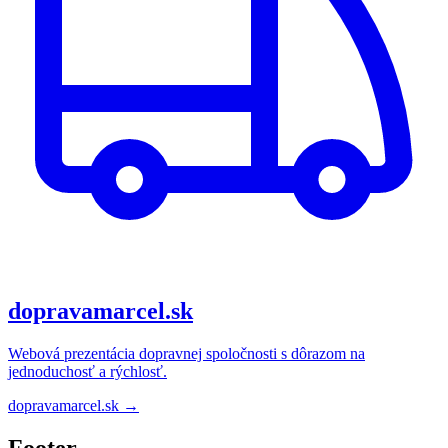
dopravamarcel.sk
Webová prezentácia dopravnej spoločnosti s dôrazom na
jednoduchosť a rýchlosť.
dopravamarcel.sk →
Footer