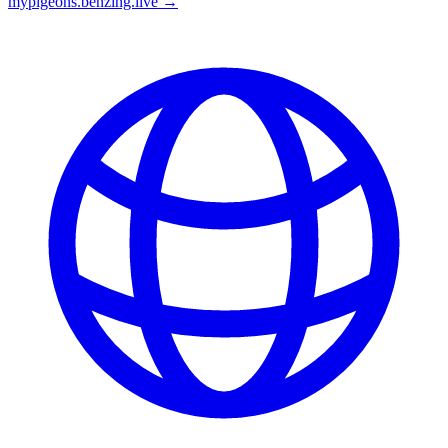
mypigeons.benzing.live →